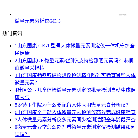
微量元素分析仪GK-3
热门资讯
1
山东国康 GK-1 型号人体微量元素测定仪一体机守护全
民健康
2
山东国康GK微量元素检测仪支持检测硒元素吗？末梢
血微量采样检
3
山东国康钙铁锌硒检测仪检测精准吗？可筛查哪些人体
微量元素？
4
社区公卫儿童体检微量元素测定仪批量检测自动生成健
康报告
5
乡镇卫生院为什么要配备人体医用微量元素分析仪？
6
山东国康全自动人体微量元素检测仪高效完成健康筛查
7
人体微量元素分析仪多元素同步检测适配全年龄段筛查
8
微量元素异常怎么办？看微量元素测定仪检测结果如何
调理？