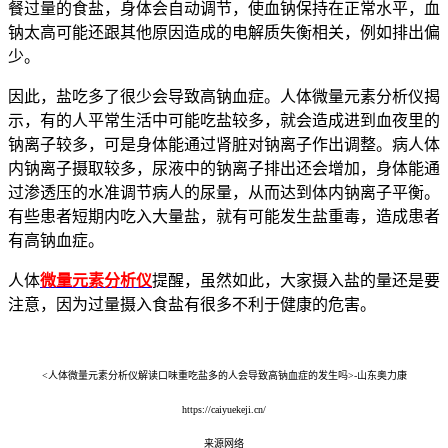
餐过量的食盐，身体会自动调节，使血钠保持在正常水平，血
钠太高可能还跟其他原因造成的电解质失衡相关，例如排出偏
少。
因此，盐吃多了很少会导致高钠血症。人体微量元素分析仪揭
示，有的人平常生活中可能吃盐较多，就会造成进到血夜里的
钠离子较多，可是身体能通过肾脏对钠离子作出调整。病人体
内钠离子摄取较多，尿液中的钠离子排出还会增加，身体能通
过渗透压的水准调节病人的尿量，从而达到体内钠离子平衡。
有些患者短期内吃入大量盐，就有可能发生盐重毒，造成患者
有高钠血症。
人体
微量元素分析仪
提醒，虽然如此，大家摄入盐的量还是要
注意，因为过量摄入食盐有很多不利于健康的危害。
<人体微量元素分析仪解读口味重吃盐多的人会导致高钠血症的发生吗>-山东奥力康
https://caiyuekeji.cn/
来源网络