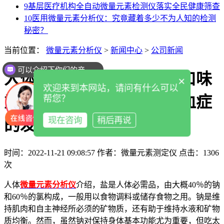
9
基层医疗机构全自动微量元素检测仪落实全民健康筛查
10
医用微量元素分析仪：究竟藏着多少不为人知的检测
秘密？
当前位置：
微量元素分析仪
>
新闻中心
>
公司新闻
可以介绍下你们的产品么
人体微量元素分析仪解读口味
×
欢迎来到本网站，请问有什么可以
重吃盐多的人会导致高钠血症
帮您？
现在咨询
稍后再说
的发生吗
时间：2022-11-21 09:08:57
作者：微量元素测定仪
点击：
1306
次
人体
微量元素分析仪
介绍，盐是人体必需品，由大概40％的钠
和60％的氯构成，一般用以食物调料或储存食物之用。钠是维
持肌肉和自主神经所必须的矿物质，还有助于维持水液和矿物
质均衡。然而，虽然钠对保持身体基本功能尤为重要，但吃太