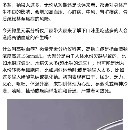
多盐，钠摄入过多，无论从短期还是长远来看，都会对身体产
生不良的影响，会增加高血压、心脏病、中风、肾脏疾病，骨
质疏松甚至癌症的风险。
今天微量元素分析仪厂家带大家来了解下口味重吃盐多的人会
造成高钠血症的产生吗？
什么叫高钠血症？微量元素分析仪科普，高钠血症是指血清钠
浓度高过155mmol/L。大部分是由于人体水份欠缺导致的，比
如水摄取偏少、水遗失太多(超出钠的遗失）；也可能是因为
水份转移至细胞内，比如剧烈运动时;或是钠输入太多，比如
过多输入碳酸氢纳或氯化钠。初期表现有口干、尿少、乏力、
恶心、呕吐、体温升高，末期则体现为心烦、易激惹或精神冷
漠、嗜睡、抽动或癫痫样发病和昏迷，严重者可致死。