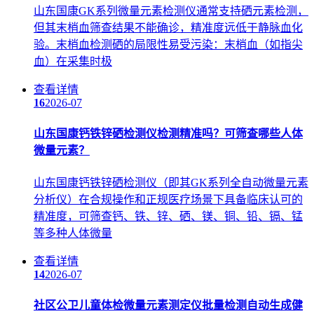
山东国康GK系列微量元素检测仪通常支持硒元素检测，
但其末梢血筛查结果不能确诊，精准度远低于静脉血化
验。末梢血检测硒的局限性易受污染：末梢血（如指尖
血）在采集时极
查看详情
16
2026-07
山东国康钙铁锌硒检测仪检测精准吗？可筛查哪些人体
微量元素？
山东国康钙铁锌硒检测仪（即其GK系列全自动微量元素
分析仪）在合规操作和正规医疗场景下具备临床认可的
精准度，可筛查钙、铁、锌、硒、镁、铜、铅、镉、锰
等多种人体微量
查看详情
14
2026-07
社区公卫儿童体检微量元素测定仪批量检测自动生成健