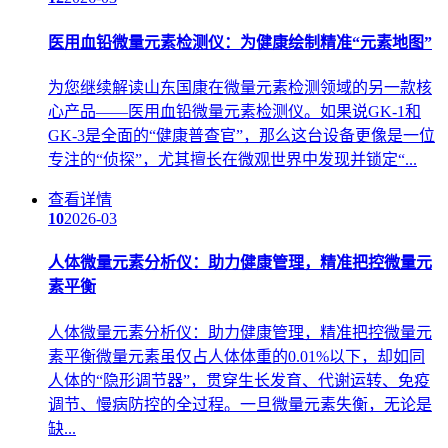
医用血铅微量元素检测仪：为健康绘制精准“元素地图”
为您继续解读山东国康在微量元素检测领域的另一款核
心产品——医用血铅微量元素检测仪。如果说GK-1和
GK-3是全面的“健康普查官”，那么这台设备更像是一位
专注的“侦探”，尤其擅长在微观世界中发现并锁定“...
查看详情
10
2026-03
人体微量元素分析仪：助力健康管理，精准把控微量元
素平衡
人体微量元素分析仪：助力健康管理，精准把控微量元
素平衡微量元素虽仅占人体体重的0.01%以下，却如同
人体的“隐形调节器”，贯穿生长发育、代谢运转、免疫
调节、慢病防控的全过程。一旦微量元素失衡，无论是
缺...