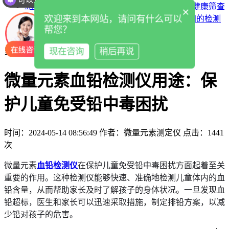
9
基层医疗机构全自动微量元素检测仪落实全民健康筛查
×
欢迎来到本网站，请问有什么可以
10
医用微量元素分析仪：究竟藏着多少不为人知的检测
帮您？
秘密？
现在咨询
稍后再说
当前位置：
微量元素分析仪
>
新闻中心
>
公司新闻
微量元素血铅检测仪用途：保
护儿童免受铅中毒困扰
时间：2024-05-14 08:56:49
作者：微量元素测定仪
点击：
1441
次
微量元素
血铅检测仪
在保护儿童免受铅中毒困扰方面起着至关
重要的作用。这种检测仪能够快速、准确地检测儿童体内的血
铅含量，从而帮助家长及时了解孩子的身体状况。一旦发现血
铅超标，医生和家长可以迅速采取措施，制定排铅方案，以减
少铅对孩子的危害。