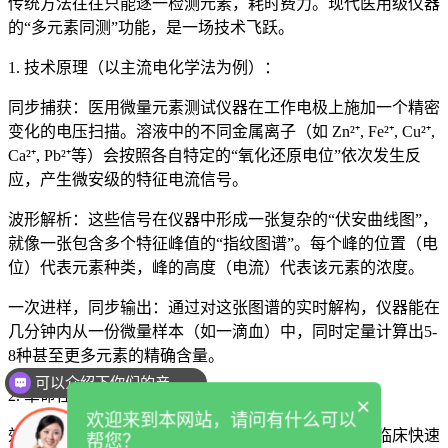
传统方法往往只能逐一检测元素，耗时费力。现代医用级仪器
的“多元素同测”功能，是一场技术飞跃。
1. 技术原理（以主流电化学法为例）：
同步捕获：
医用微量元素测试仪
器在工作电极上施加一个精密
变化的电压扫描。溶液中的不同金属离子（如 Zn²⁺, Fe²⁺, Cu²⁺,
Ca²⁺, Pb²⁺等）会按照各自特定的“氧化还原电位”依次发生反
应，产生微安级的特征电流信号。
波形解析：这些信号在仪器中形成一张复杂的“伏安曲线图”，
就像一张包含多个特征峰值的“指纹图谱”。每个峰的位置（电
位）代表元素种类，峰的高度（电流）代表该元素的浓度。
一次进样，同步输出：通过对这张图谱的实时解构，仪器能在
几分钟内从一份微量样本（如一滴血）中，同时定量计算出5-
8种甚至更多元素的精确含量。
可以介绍下你们的产品么
2. 革命性优势：
×
欢迎来到本网站，请问有什么可以
效率革命：将数小时的检测过程缩短至数分钟，满足临床快速
帮您？