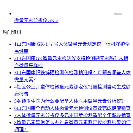
微量元素分析仪GK-3
热门资讯
1
山东国康 GK-1 型号人体微量元素测定仪一体机守护全
民健康
2
山东国康GK微量元素检测仪支持检测硒元素吗？末梢
血微量采样检
3
山东国康钙铁锌硒检测仪检测精准吗？可筛查哪些人体
微量元素？
4
社区公卫儿童体检微量元素测定仪批量检测自动生成健
康报告
5
乡镇卫生院为什么要配备人体医用微量元素分析仪？
6
山东国康全自动人体微量元素检测仪高效完成健康筛查
7
人体微量元素分析仪多元素同步检测适配全年龄段筛查
8
微量元素异常怎么办？看微量元素测定仪检测结果如何
调理？