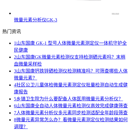
微量元素分析仪GK-3
热门资讯
1
山东国康 GK-1 型号人体微量元素测定仪一体机守护全
民健康
2
山东国康GK微量元素检测仪支持检测硒元素吗？末梢
血微量采样检
3
山东国康钙铁锌硒检测仪检测精准吗？可筛查哪些人体
微量元素？
4
社区公卫儿童体检微量元素测定仪批量检测自动生成健
康报告
5
乡镇卫生院为什么要配备人体医用微量元素分析仪？
6
山东国康全自动人体微量元素检测仪高效完成健康筛查
7
人体微量元素分析仪多元素同步检测适配全年龄段筛查
8
微量元素异常怎么办？看微量元素测定仪检测结果如何
调理？