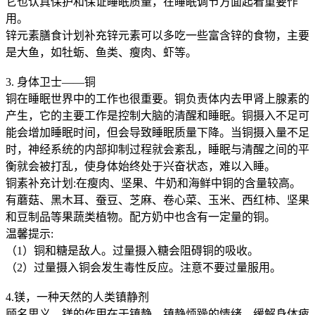
它也认真保护和保证睡眠质量，在睡眠调节方面起着重要作
用。
锌元素膳食计划补充锌元素可以多吃一些富含锌的食物，主要
是大鱼，如牡蛎、鱼类、瘦肉、虾等。
3. 身体卫士——铜
铜在睡眠世界中的工作也很重要。铜负责体内去甲肾上腺素的
产生，它的主要工作是控制大脑的清醒和睡眠。铜摄入不足可
能会增加睡眠时间，但会导致睡眠质量下降。当铜摄入量不足
时，神经系统的内部抑制过程就会紊乱，睡眠与清醒之间的平
衡就会被打乱，使身体始终处于兴奋状态，难以入睡。
铜素补充计划:在瘦肉、坚果、牛奶和海鲜中铜的含量较高。
有蘑菇、黑木耳、蚕豆、芝麻、卷心菜、玉米、西红柿、坚果
和豆制品等果蔬类植物。配方奶中也含有一定量的铜。
温馨提示:
（1）铜和糖是敌人。过量摄入糖会阻碍铜的吸收。
（2）过量摄入铜会发生毒性反应。注意不要过量服用。
4.镁，一种天然的人类镇静剂
顾名思义，镁的作用在于镇静，镇静烦躁的情绪，缓解身体疲