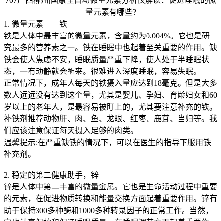
707广西柳州|国康全自动微量元素分析仪解读：促进睡眠的微
量元素有哪些?
1. 微量元素——铁
铁是人体中最丰富的微量元素，含量约为0.004%。它也是研
究最多的营养素之一。铁在睡眠中也起着至关重要的作用。缺
铁会使人焦虑不安，睡眠质量严重下降，使人处于半睡眠状
态，一有动静就会醒来。很难进入深度睡眠，容易失眠。
正常情况下，成年人每天的铁摄入量应达到18毫克。但是大多
数人远远没有达到这个量，尤其是婴儿、孕妇、育龄妇女和60
岁以上的老年人，是最容易被盯上的，尤其要注意补充的铁。
补铁剂推荐动物肝、肉、鱼、龙眼、红枣、鹿茸、当归等。我
们应该注意保证每天摄入足够的肉类。
温馨提示:在严重缺铁的情况下，可以在医生的指导下服用铁
补充剂。
2. 稳定的第二健康助手，锌
锌是人体中第二丰富的微量金属。它也是生命活动过程中重要
的元素，在促进物质转换和能量交换方面起着重要作用。锌有
助于保持300多种酶和1000多种转录因子的正常工作。当然，