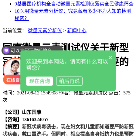
9
基层医疗机构全自动微量元素检测仪落实全民健康筛查
10
医用微量元素分析仪：究竟藏着多少不为人知的检测
秘密？
当前位置：
微量元素分析仪
>
新闻中心
国康微量元素测试仪关于新型
可以介绍下你们的产品么
×
冠状病毒的预防重点和必要的
欢迎来到本网站，请问有什么可以
帮您？
营养补充的科普知识
现在咨询
稍后再说
时间：2021-08-12 15:49:08
作者：微量元素测试仪
点击：
575
次
【公司】山东国康
【咨询】13616324057
【摘要】
新冠状病毒袭击，现在妇女和儿童都知道要严防新冠
状病毒，戴口罩洗手。但同时，相应提高自身抵抗力也是预防