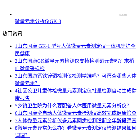
微量元素分析仪GK-3
热门资讯
1
山东国康 GK-1 型号人体微量元素测定仪一体机守护全
民健康
2
山东国康GK微量元素检测仪支持检测硒元素吗？末梢
血微量采样检
3
山东国康钙铁锌硒检测仪检测精准吗？可筛查哪些人体
微量元素？
4
社区公卫儿童体检微量元素测定仪批量检测自动生成健
康报告
5
乡镇卫生院为什么要配备人体医用微量元素分析仪？
6
山东国康全自动人体微量元素检测仪高效完成健康筛查
7
人体微量元素分析仪多元素同步检测适配全年龄段筛查
8
微量元素异常怎么办？看微量元素测定仪检测结果如何
调理？