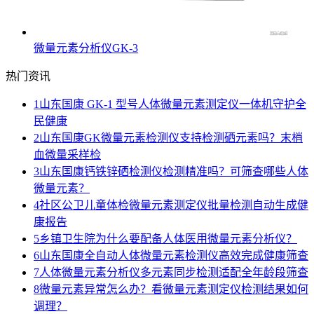
微量元素分析仪GK-3
热门资讯
1
山东国康 GK-1 型号人体微量元素测定仪一体机守护全
民健康
2
山东国康GK微量元素检测仪支持检测硒元素吗？末梢
血微量采样检
3
山东国康钙铁锌硒检测仪检测精准吗？可筛查哪些人体
微量元素？
4
社区公卫儿童体检微量元素测定仪批量检测自动生成健
康报告
5
乡镇卫生院为什么要配备人体医用微量元素分析仪？
6
山东国康全自动人体微量元素检测仪高效完成健康筛查
7
人体微量元素分析仪多元素同步检测适配全年龄段筛查
8
微量元素异常怎么办？看微量元素测定仪检测结果如何
调理？