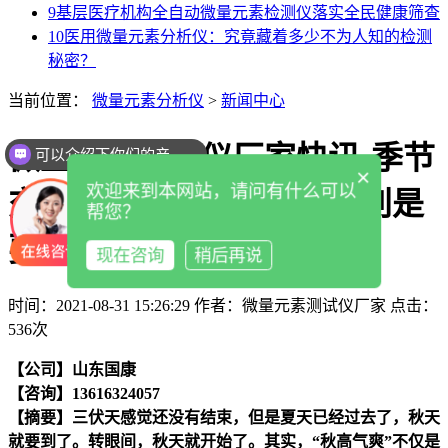
9
基层医疗机构全自动微量元素检测仪落实全民健康筛查
10
医用微量元素分析仪：究竟藏着多少不为人知的检测
秘密？
当前位置：
微量元素分析仪
>
新闻中心
微量元素测试仪厂家快讯-季节
可以介绍下你们的产品么
×
欢迎来到本网站，请问有什么可以
交替变化小心过敏症状特别是
帮您？
要注意皮肤换季过敏1
现在咨询
稍后再说
时间：2021-08-31 15:26:29
作者：微量元素测试仪厂家
点击：
536次
【公司】山东国康
【咨询】13616324057
【摘要】
三伏天感觉还没有结束，但是夏天已经过去了，秋天
就要到了。转眼间，秋天就开始了。
其实，“秋高气爽”不仅是