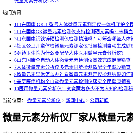
微量元素分析仪GK-3
热门资讯
1
山东国康 GK-1 型号人体微量元素测定仪一体机守护全
2
山东国康GK微量元素检测仪支持检测硒元素吗？末梢
3
山东国康钙铁锌硒检测仪检测精准吗？可筛查哪些人体
4
社区公卫儿童体检微量元素测定仪批量检测自动生成健
5
乡镇卫生院为什么要配备人体医用微量元素分析仪？
6
山东国康全自动人体微量元素检测仪高效完成健康筛查
7
人体微量元素分析仪多元素同步检测适配全年龄段筛查
8
微量元素异常怎么办？看微量元素测定仪检测结果如何
9
基层医疗机构全自动微量元素检测仪落实全民健康筛查
10
医用微量元素分析仪：究竟藏着多少不为人知的检测秘
当前位置：
微量元素分析仪
>
新闻中心
>
公司新闻
微量元素分析仪厂家从微量元