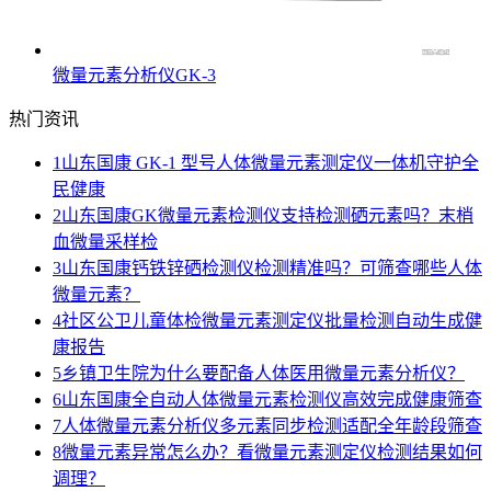
微量元素分析仪GK-3
热门资讯
1
山东国康 GK-1 型号人体微量元素测定仪一体机守护全
民健康
2
山东国康GK微量元素检测仪支持检测硒元素吗？末梢
血微量采样检
3
山东国康钙铁锌硒检测仪检测精准吗？可筛查哪些人体
微量元素？
4
社区公卫儿童体检微量元素测定仪批量检测自动生成健
康报告
5
乡镇卫生院为什么要配备人体医用微量元素分析仪？
6
山东国康全自动人体微量元素检测仪高效完成健康筛查
7
人体微量元素分析仪多元素同步检测适配全年龄段筛查
8
微量元素异常怎么办？看微量元素测定仪检测结果如何
调理？