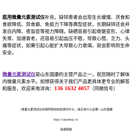
医用微量元素测试仪
补充，缺锌患者会出现生长缓慢、厌食和
食欲降低、异食癖、免疫力下降等典型症状，长期缺锌还会并
发白内障、夜盲症等视力障碍。缺硒容易引起骨骼变形、心律
失常、加速衰老，还容易引起血压不稳，导致心慌、乏力、头
痛等症状，如果引起心脏扩大导致心力衰竭，就会影响到生命
安全。
微量元素测试仪
是山东国康的主营产品之一，祝您随时了解体
内微量元素水平。如想获得关于我们产品更具体更专业的解答
136 1632 4057
和服务，欢迎来电详询：
（同微信号）
<微量元素测试仪科普钙铁锌的检查叫什么，缺乏有什么后果>-山东国康
https://caiyuekeji.cn/
来源网络