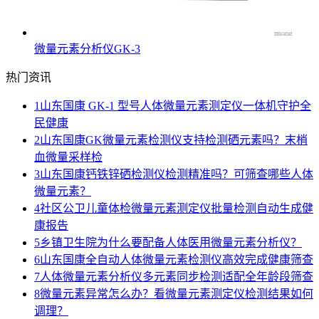
微量元素分析仪GK-3
热门资讯
1
山东国康 GK-1 型号人体微量元素测定仪一体机守护全
民健康
2
山东国康GK微量元素检测仪支持检测硒元素吗？末梢
血微量采样检
3
山东国康钙铁锌硒检测仪检测精准吗？可筛查哪些人体
微量元素？
4
社区公卫儿童体检微量元素测定仪批量检测自动生成健
康报告
5
乡镇卫生院为什么要配备人体医用微量元素分析仪？
6
山东国康全自动人体微量元素检测仪高效完成健康筛查
7
人体微量元素分析仪多元素同步检测适配全年龄段筛查
8
微量元素异常怎么办？看微量元素测定仪检测结果如何
调理？