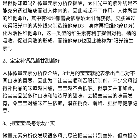
是但你知道吗？微量元素分析仪提醒，太阳光中的紫外线是不
能充分透过玻璃而进入体内的，因此就起不了作用。人体所需
的维他命D，其中有90%都需要依靠晒太阳而获得。皮肤通过
获得阳光中的紫外线来制造维他命D3，身体再把维他命D3转
化为活性维他命D，这一类型的维生素有利于提倡对钙、磷的
吸收，促进骨骼的形成，而维他命D也因此被称为“阳光维生
素”。
2、宝宝补钙品越甘甜越好
人体微量元素分析仪介绍，3个月的宝宝就能表示出自己对不
同口味的喜恶，因此为了让宝宝顺利吞服钙制剂，不少父母觉
得补钙品的味道越甘甜，宝宝越不会抵触。但事实并非如此，
给宝宝品尝多种口味和较浓厚的甜味，会损害宝宝的味蕾发
育，令宝宝对甜味产生依赖，潜在挑食、龋齿、肥胖等健康隐
患。
3、把宝宝遮掩得太严实
微量元素分析仪发现很多母亲尽管把宝宝带到室外，但总担心