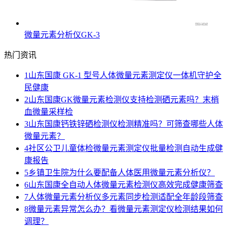
微量元素分析仪GK-3
热门资讯
1
山东国康 GK-1 型号人体微量元素测定仪一体机守护全
民健康
2
山东国康GK微量元素检测仪支持检测硒元素吗？末梢
血微量采样检
3
山东国康钙铁锌硒检测仪检测精准吗？可筛查哪些人体
微量元素？
4
社区公卫儿童体检微量元素测定仪批量检测自动生成健
康报告
5
乡镇卫生院为什么要配备人体医用微量元素分析仪？
6
山东国康全自动人体微量元素检测仪高效完成健康筛查
7
人体微量元素分析仪多元素同步检测适配全年龄段筛查
8
微量元素异常怎么办？看微量元素测定仪检测结果如何
调理？