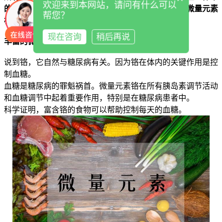
欢迎来到本网站，请问有什么可以
的含量很小，但它的作用是很大的。
【关键词】
人体微量元素
帮您？
检测仪，人体微量元素测试仪，人体微量元素测定仪
现在咨询
稍后再说
丰富的微量元素铬有什么，你知道吗?
说到铬，它自然与糖尿病有关。因为铬在体内的关键作用是控
制血糖。
血糖是糖尿病的罪魁祸首。微量元素铬在所有胰岛素调节活动
和血糖调节中起着重要作用，特别是在糖尿病患者中。
科学证明，富含铬的食物可以帮助控制每天的血糖。