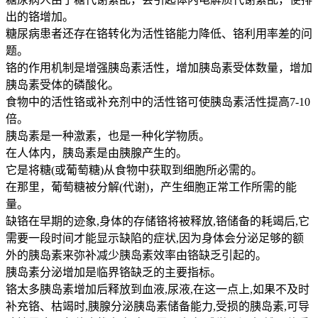
出的铬增加。
糖尿病患者还存在铬转化为活性铬能力降低、铬利用率差的问
题。
铬的作用机制是增强胰岛素活性，增加胰岛素受体数量，增加
胰岛素受体的磷酸化。
食物中的活性铬或补充剂中的活性铬可使胰岛素活性提高7-10
倍。
胰岛素是一种激素，也是一种化学物质。
在人体内，胰岛素是由胰腺产生的。
它是将糖(或葡萄糖)从食物中获取到细胞所必需的。
在那里，葡萄糖被分解(代谢)，产生细胞正常工作所需的能
量。
缺铬在早期的迹象,身体的存储铬将被释放,铬储备的耗竭后,它
需要一段时间才能显示缺陷的症状,因为身体会分泌足够的额
外的胰岛素来弥补减少胰岛素效率由铬缺乏引起的。
胰岛素分泌增加是临界铬缺乏的主要指标。
铬太多胰岛素增加后释放到血液,尿液,在这一点上,如果不及时
补充铬、枯竭时,胰腺分泌胰岛素储备能力,受损的胰岛素,可导