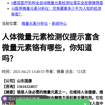
9
基层医疗机构全自动微量元素检测仪落实全民健康筛查
10
医用微量元素分析仪：究竟藏着多少不为人知的检测
秘密？
当前位置：
微量元素分析仪
>
新闻中心
人体微量元素检测仪提示富含
微量元素铬有哪些，你知道
吗？
时间：2021-04-23 13:40:55
作者：微量
点击：
723次
【公司】山东国康
【咨询】13616324057
【摘要】
铬是人体必需的微量元素之一，在维持人体健康、维
持正常生长发育、调节和控制血糖等方面起着关键作用。它在
可以介绍下你们的产品么
×
所有的胰岛素调节活动中也起着重要的作用。虽然铬在人体中