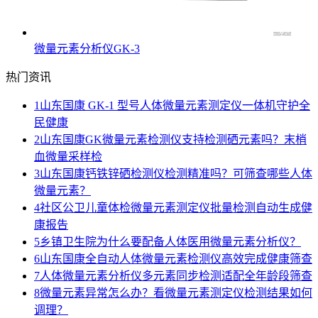
微量元素分析仪GK-3
热门资讯
1
山东国康 GK-1 型号人体微量元素测定仪一体机守护全
民健康
2
山东国康GK微量元素检测仪支持检测硒元素吗？末梢
血微量采样检
3
山东国康钙铁锌硒检测仪检测精准吗？可筛查哪些人体
微量元素？
4
社区公卫儿童体检微量元素测定仪批量检测自动生成健
康报告
5
乡镇卫生院为什么要配备人体医用微量元素分析仪？
6
山东国康全自动人体微量元素检测仪高效完成健康筛查
7
人体微量元素分析仪多元素同步检测适配全年龄段筛查
8
微量元素异常怎么办？看微量元素测定仪检测结果如何
调理？