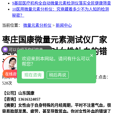
9
基层医疗机构全自动微量元素检测仪落实全民健康筛查
10
医用微量元素分析仪：究竟藏着多少不为人知的检测
秘密？
当前位置：
微量元素分析仪
>
新闻中心
枣庄国康微量元素测试仪厂家
提供说明：你对女性补血的错
可以介绍下你们的产品么
×
欢迎来到本网站，请问有什么可以
误了解多少?
帮您？
现在咨询
稍后再说
时间：2021-07-12 14:17:27
作者：微量元素测试仪厂家
点击：
528次
【公司】山东国康
【咨询】13616324057
【摘要】
女性由于自身特殊的月经周期，平时不注意气血，很
容易脸部发黑、疲劳，甚至导致贫血。你对女性补血的错误了