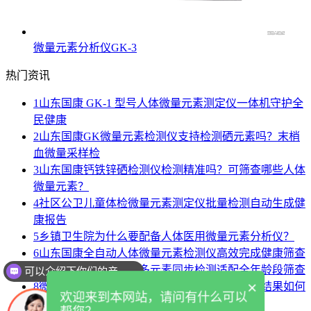
微量元素分析仪GK-3
热门资讯
1
山东国康 GK-1 型号人体微量元素测定仪一体机守护全
民健康
2
山东国康GK微量元素检测仪支持检测硒元素吗？末梢
血微量采样检
3
山东国康钙铁锌硒检测仪检测精准吗？可筛查哪些人体
微量元素？
4
社区公卫儿童体检微量元素测定仪批量检测自动生成健
康报告
5
乡镇卫生院为什么要配备人体医用微量元素分析仪？
6
山东国康全自动人体微量元素检测仪高效完成健康筛查
7
人体微量元素分析仪多元素同步检测适配全年龄段筛查
可以介绍下你们的产品么
×
8
微量元素异常怎么办？看微量元素测定仪检测结果如何
欢迎来到本网站，请问有什么可以
调理？