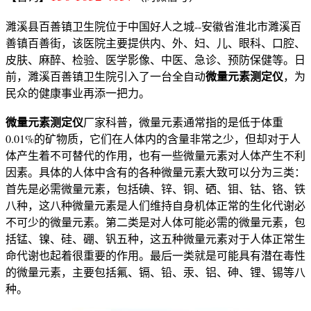
濉溪县百善镇卫生院位于中国好人之城--安徽省淮北市濉溪百
善镇百善街，该医院主要提供内、外、妇、儿、眼科、口腔、
皮肤、麻醉、检验、医学影像、中医、急诊、预防保健等。日
微量元素测定仪
前，濉溪百善镇卫生院引入了一台全自动
，为
民众的健康事业再添一把力。
微量元素测定仪
厂家科普，微量元素通常指的是低于体重
0.01%的矿物质，它们在人体内的含量非常之少，但却对于人
体产生着不可替代的作用，也有一些微量元素对人体产生不利
因素。具体的人体中含有的各种微量元素大致可以分为三类：
首先是必需微量元素，包括碘、锌、铜、硒、钼、钴、铬、铁
八种，这八种微量元素是人们维持自身机体正常的生化代谢必
不可少的微量元素。第二类是对人体可能必需的微量元素，包
括锰、镍、硅、硼、钒五种，这五种微量元素对于人体正常生
命代谢也起着很重要的作用。最后一类就是可能具有潜在毒性
的微量元素，主要包括氟、镉、铅、汞、铝、砷、锂、锡等八
种。